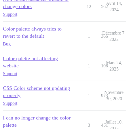
Avril 14,
change colors
12
562
2024
Support
Color palette always tries to
Décembre 7,
revert to the default
1
366
2022
Bug
Color palette not affecting
Mars 24,
website
1
106
2025
Support
CSS Color scheme not updating
Novembre
properly
1
973
30, 2020
Support
I can no longer change the color
Juillet 10,
palette
3
451
2023