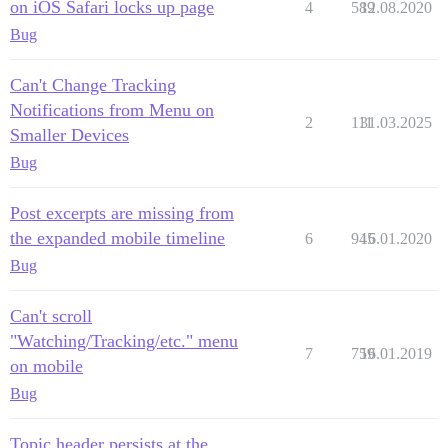
on iOS Safari locks up page
4
589
12.08.2020
Bug
Can't Change Tracking
Notifications from Menu on
2
111
31.03.2025
Smaller Devices
Bug
Post excerpts are missing from
the expanded mobile timeline
6
945
16.01.2020
Bug
Can't scroll
"Watching/Tracking/etc." menu
7
759
16.01.2019
on mobile
Bug
Topic header persists at the