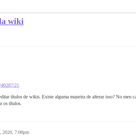
da wiki
se/40287/21
ditar títulos de wikis. Existe alguma maneira de alterar isso? No meu c
 os títulos.
, 2020, 7:08pm