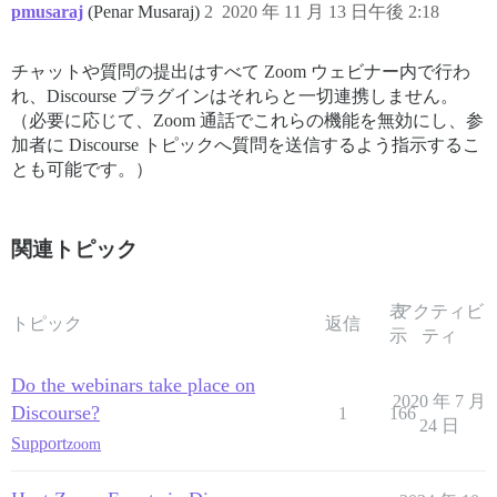
pmusaraj
(Penar Musaraj)
2
2020 年 11 月 13 日午後 2:18
チャットや質問の提出はすべて Zoom ウェビナー内で行わ
れ、Discourse プラグインはそれらと一切連携しません。
（必要に応じて、Zoom 通話でこれらの機能を無効にし、参
加者に Discourse トピックへ質問を送信するよう指示するこ
とも可能です。）
関連トピック
表
アクティビ
トピック
返信
示
ティ
Do the webinars take place on
2020 年 7 月
Discourse?
1
166
24 日
Support
zoom