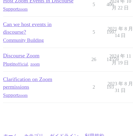
Host Zoom Events in Discourse
2024 年 10
5
406
月 22 日
Support
zoom
Can we host events in
2021 年 8 月
discourse?
5
1997
14 日
Community Building
Discourse Zoom
2024 年 11
26
14559
月 19 日
Plugin
official
,
zoom
Clarification on Zoom
2023 年 8 月
permissions
2
193
31 日
Support
zoom
ホーム
カテゴリ
ガイドライン
利用規約