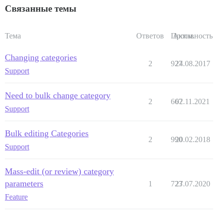
Связанные темы
Тема
Ответов
Просм.
Активность
Changing categories
2
927
24.08.2017
Support
Need to bulk change category
2
667
02.11.2021
Support
Bulk editing Categories
2
990
20.02.2018
Support
Mass-edit (or review) category
parameters
1
723
27.07.2020
Feature