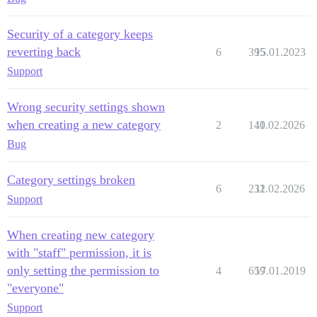
Security of a category keeps
reverting back
6
395
15.01.2023
Support
Wrong security settings shown
when creating a new category
2
140
11.02.2026
Bug
Category settings broken
6
232
11.02.2026
Support
When creating new category
with "staff" permission, it is
only setting the permission to
4
659
17.01.2019
"everyone"
Support