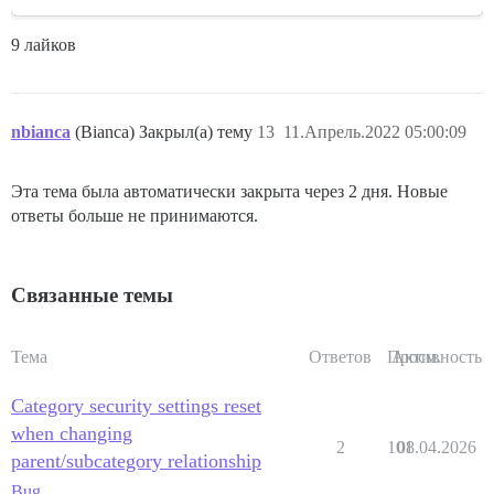
9 лайков
nbianca
(Bianca) Закрыл(а) тему
13
11.Апрель.2022 05:00:09
Эта тема была автоматически закрыта через 2 дня. Новые
ответы больше не принимаются.
Связанные темы
Тема
Ответов
Просм.
Активность
Category security settings reset
when changing
2
101
08.04.2026
parent/subcategory relationship
Bug