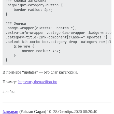
### Кнопка заголовка

.highlight-category-button {

    border-radius: 4px;

}

### Значки

.badge-wrapper[class*=" updates "],

.extra-info-wrapper .categories-wrapper .badge-wrappe
.category-title-link-component[class*=" updates "] .c
.select-kit.combo-box.category-drop .category-row[cla
    &:before {

        border-radius: 4px;

    }

В примере “updates” — это слаг категории.
Пример:
https://try.thepavilion.io/
2 лайка
fzngagan
(Faizaan Gagan)
10
28.Октябрь.2020 08:20:40