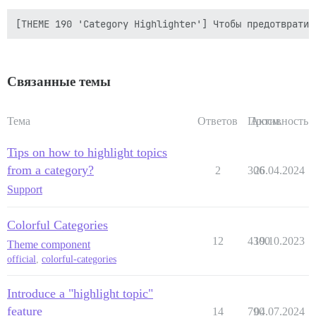
Связанные темы
Тема
Ответов
Просм.
Активность
Tips on how to highlight topics
from a category?
2
306
26.04.2024
Support
Colorful Categories
12
4300
19.10.2023
Theme component
official
,
colorful-categories
Introduce a "highlight topic"
feature
14
790
04.07.2024