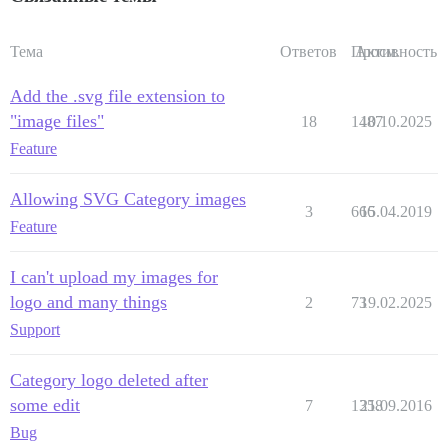
Тема
Ответов
Просм.
Активность
Add the .svg file extension to
"image files"
18
1487
10.10.2025
Feature
Allowing SVG Category images
3
666
15.04.2019
Feature
I can't upload my images for
logo and many things
2
73
19.02.2025
Support
Category logo deleted after
some edit
7
1358
21.09.2016
Bug