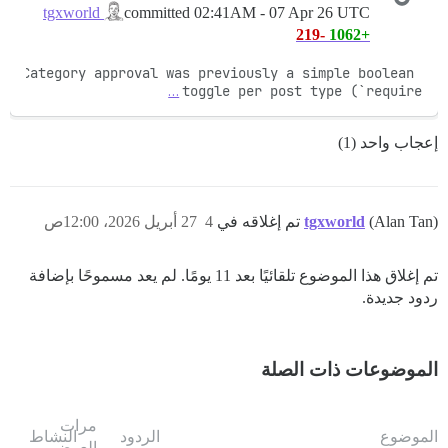
committed
02:41AM - 07 Apr 26 UTC
tgxworld
-219
+1062
Category approval was previously a simple boolean 
…
toggle per post type (`require
إعجاب واحد (1)
(Alan Tan) تم إغلاقه في
tgxworld
4
27 أبريل 2026، 12:00ص
تم إغلاق هذا الموضوع تلقائيًا بعد 11 يومًا. لم يعد مسموحًا بإضافة
ردود جديدة.
الموضوعات ذات الصلة
مرات
الموضوع
الردود
النشاط
العرض