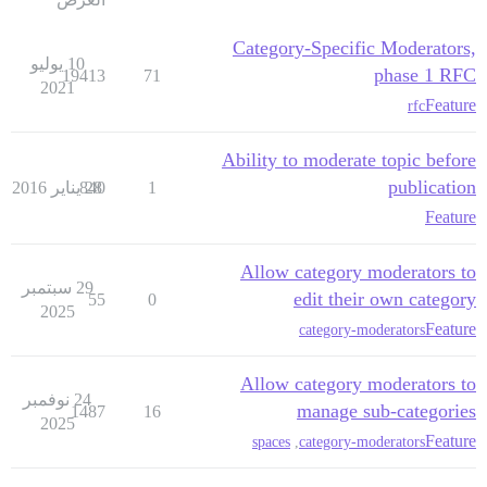
Category-Specific Moderators,
10 يوليو
phase 1 RFC
19413
71
2021
Feature
rfc
Ability to moderate topic before
publication
1
28 يناير 2016
840
Feature
Allow category moderators to
29 سبتمبر
edit their own category
55
0
2025
Feature
category-moderators
Allow category moderators to
24 نوفمبر
manage sub-categories
1487
16
2025
Feature
spaces
,
category-moderators