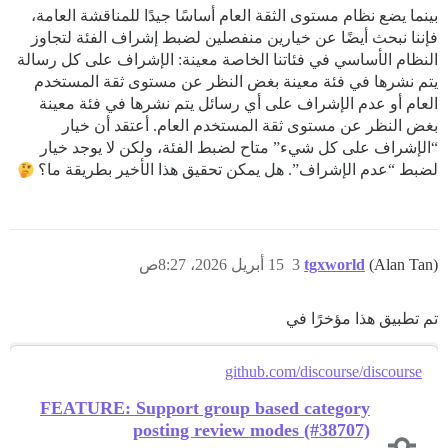
بينما يضع نظام مستوى الثقة العام أساسًا جيدًا للمناقشة العامة،
فإننا نبحث أيضًا عن خيارين منفصلين لضبط إشراف الفئة لتجاوز
النظام الأساسي في فئاتنا الخاصة معينة: الإشراف على كل رسالة
يتم نشرها في فئة معينة بغض النظر عن مستوى ثقة المستخدم
العام أو عدم الإشراف على أي رسائل يتم نشرها في فئة معينة
بغض النظر عن مستوى ثقة المستخدم العام. أعتقد أن خيار
“الإشراف على كل شيء” متاح لضبط الفئة، ولكن لا يوجد خيار
لضبط “عدم الإشراف”. هل يمكن تحقيق هذا الأخير بطريقة ما؟
(Alan Tan)
tgxworld
3
15 أبريل 2026، 8:27ص
تم تطبيق هذا مؤخرًا في
github.com/discourse/discourse
FEATURE: Support group based category
posting review modes (#38707)