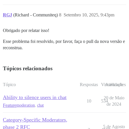
RGJ
(Richard - Communiteq)
8
Setembro 10, 2025, 9:43pm
Obrigado por relatar isso!
Esse problema foi resolvido, por favor, faça o pull da nova versão e
reconstrua.
Tópicos relacionados
Tópico
Respostas
Visualizações
Atividade
Ability to silence users in chat
20 de Maio
10
534
de 2024
Feature
moderation
,
chat
Category-Specific Moderators,
phase 2 RFC
5 de Agosto