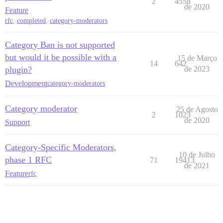
2
4558
de 2020
Feature
rfc
,
completed
,
category-moderators
Category Ban is not supported
but would it be possible with a
15 de Março
14
642
plugin?
de 2023
Development
category-moderators
Category moderator
25 de Agosto
2
1023
de 2020
Support
Category-Specific Moderators,
10 de Julho
phase 1 RFC
71
19413
de 2021
Feature
rfc