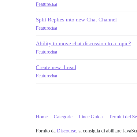
Feature
chat
Split Replies into new Chat Channel
Feature
chat
Ability to move chat discussion to a topic?
Feature
chat
Create new thread
Feature
chat
Home
Categorie
Linee Guida
Termini del Se
Fornito da
Discourse
, si consiglia di abilitare JavaSc