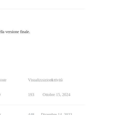
la versione finale.
oste
Visualizzazioni
Attività
0
193
Ottobre 15, 2024
0
448
Dicembre 14, 2023