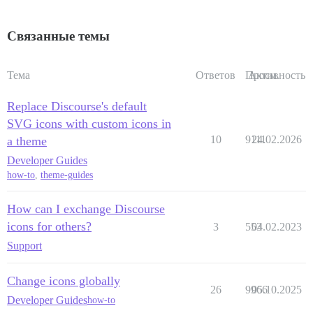
Связанные темы
Тема
Ответов
Просм.
Активность
Replace Discourse's default
SVG icons with custom icons in
10
9111
24.02.2026
a theme
Developer Guides
how-to
,
theme-guides
How can I exchange Discourse
icons for others?
3
553
04.02.2023
Support
Change icons globally
26
9966
05.10.2025
Developer Guides
how-to