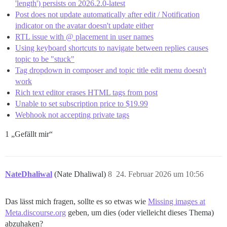
'length') persists on 2026.2.0-latest
Post does not update automatically after edit / Notification
indicator on the avatar doesn't update either
RTL issue with @ placement in user names
Using keyboard shortcuts to navigate between replies causes
topic to be "stuck"
Tag dropdown in composer and topic title edit menu doesn't
work
Rich text editor erases HTML tags from post
Unable to set subscription price to $19.99
Webhook not accepting private tags
1 „Gefällt mir“
NateDhaliwal
(Nate Dhaliwal)
8
24. Februar 2026 um 10:56
Das lässt mich fragen, sollte es so etwas wie
Missing images at
Meta.discourse.org
geben, um dies (oder vielleicht dieses Thema)
abzuhaken?