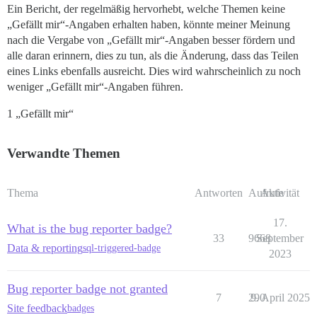
Ein Bericht, der regelmäßig hervorhebt, welche Themen keine
„Gefällt mir“-Angaben erhalten haben, könnte meiner Meinung
nach die Vergabe von „Gefällt mir“-Angaben besser fördern und
alle daran erinnern, dies zu tun, als die Änderung, dass das Teilen
eines Links ebenfalls ausreicht. Dies wird wahrscheinlich zu noch
weniger „Gefällt mir“-Angaben führen.
1 „Gefällt mir“
Verwandte Themen
Thema
Antworten
Aufrufe
Aktivität
17.
What is the bug reporter badge?
33
9668
September
Data & reporting
sql-triggered-badge
2023
Bug reporter badge not granted
7
290
9. April 2025
Site feedback
badges