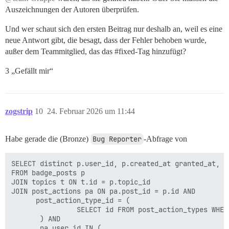
Auszeichnungen der Autoren überprüfen.
Und wer schaut sich den ersten Beitrag nur deshalb an, weil es eine
neue Antwort gibt, die besagt, dass der Fehler behoben wurde,
außer dem Teammitglied, das das
#fixed-Tag
hinzufügt?
3 „Gefällt mir“
zogstrip
10
24. Februar 2026 um 11:44
Habe gerade die (Bronze)
Bug Reporter
-Abfrage von
SELECT distinct p.user_id, p.created_at granted_at, p.
FROM badge_posts p

JOIN topics t ON t.id = p.topic_id

JOIN post_actions pa ON pa.post_id = p.id AND 

      post_action_type_id = (

                SELECT id FROM post_action_types WHER
       ) AND 

       pa.user_id IN (
