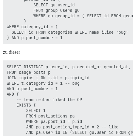
           SELECT gu.user_id

           FROM group_users gu

           WHERE gu.group_id = ( SELECT id FROM group
       )

WHERE category_id = (

  SELECT id FROM categories WHERE name ilike 'bug'

zu dieser
SELECT DISTINCT p.user_id, p.created_at granted_at, p.
FROM badge_posts p

JOIN topics t ON t.id = p.topic_id

WHERE t.category_id = 1 -- bug

AND p.post_number = 1

AND (

    -- team member liked the OP

    EXISTS (

        SELECT 1 

        FROM post_actions pa

        WHERE pa.post_id = p.id

        AND pa.post_action_type_id = 2 -- like

        AND pa.user_id IN (SELECT gu.user_id FROM gro