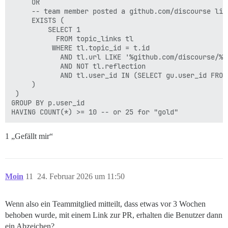
     OR

     -- team member posted a github.com/discourse link
     EXISTS (

         SELECT 1

           FROM topic_links tl

          WHERE tl.topic_id = t.id

            AND tl.url LIKE '%github.com/discourse/%'

            AND NOT tl.reflection

            AND tl.user_id IN (SELECT gu.user_id FROM
     )

 )

GROUP BY p.user_id

1 „Gefällt mir“
Moin
11
24. Februar 2026 um 11:50
Wenn also ein Teammitglied mitteilt, dass etwas vor 3 Wochen
behoben wurde, mit einem Link zur PR, erhalten die Benutzer dann
ein Abzeichen?