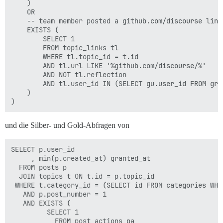
    )

    OR

    -- team member posted a github.com/discourse link 
    EXISTS (

        SELECT 1 

        FROM topic_links tl

        WHERE tl.topic_id = t.id

        AND tl.url LIKE '%github.com/discourse/%'

        AND NOT tl.reflection

        AND tl.user_id IN (SELECT gu.user_id FROM gro
    )

und die Silber- und Gold-Abfragen von
SELECT p.user_id

     , min(p.created_at) granted_at

  FROM posts p

  JOIN topics t ON t.id = p.topic_id

 WHERE t.category_id = (SELECT id FROM categories WHE
   AND p.post_number = 1

   AND EXISTS (

         SELECT 1

           FROM post_actions pa
