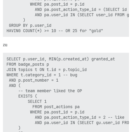
          WHERE pa.post_id = p.id 

            AND pa.post_action_type_id = (SELECT id F
            AND pa.user_id IN (SELECT user_id FROM gr
       )

 GROUP BY p.user_id

zu
SELECT p.user_id, MIN(p.created_at) granted_at

FROM badge_posts p

JOIN topics t ON t.id = p.topic_id

WHERE t.category_id = 1 -- bug

 AND p.post_number = 1

 AND (

     -- team member liked the OP

     EXISTS (

         SELECT 1

           FROM post_actions pa

          WHERE pa.post_id = p.id

            AND pa.post_action_type_id = 2 -- like

            AND pa.user_id IN (SELECT gu.user_id FROM
     )
