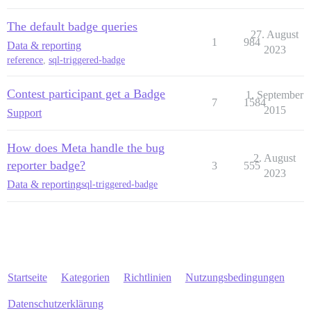
The default badge queries
27. August
1
984
Data & reporting
2023
reference
,
sql-triggered-badge
Contest participant get a Badge
1. September
7
1584
2015
Support
How does Meta handle the bug
2. August
reporter badge?
3
555
2023
Data & reporting
sql-triggered-badge
Startseite
Kategorien
Richtlinien
Nutzungsbedingungen
Datenschutzerklärung