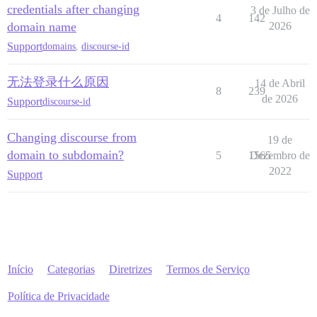
credentials after changing
3 de Julho de
4
142
domain name
2026
Support
domains
,
discourse-id
无法登录什么原因
14 de Abril
8
239
de 2026
Support
discourse-id
Changing discourse from
19 de
domain to subdomain?
5
1565
Dezembro de
2022
Support
Início
Categorias
Diretrizes
Termos de Serviço
Política de Privacidade