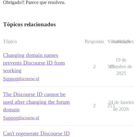
Obrigado!! Parece que resolveu.
Tópicos relacionados
Tópico
Respostas
Visualizações
Atividade
Changing domain names
19 de
prevents Discourse ID from
2
305
Outubro de
working
2025
Support
discourse-id
The Discourse ID cannot be
used after changing the forum
24 de Janeiro
2
213
domain
de 2026
Support
discourse-id
Can't regenerate Discourse ID