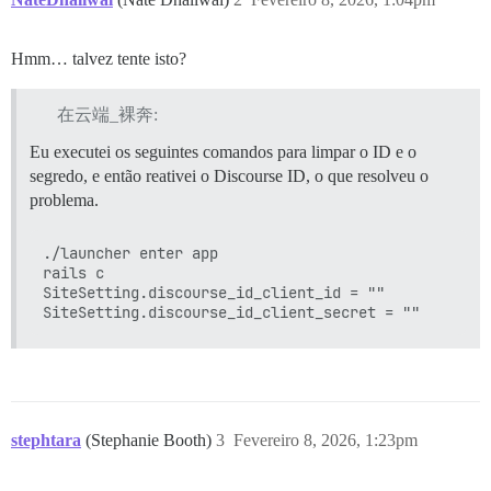
Hmm… talvez tente isto?
在云端_裸奔:
Eu executei os seguintes comandos para limpar o ID e o
segredo, e então reativei o Discourse ID, o que resolveu o
problema.
./launcher enter app

rails c

SiteSetting.discourse_id_client_id = ""

stephtara
(Stephanie Booth)
3
Fevereiro 8, 2026, 1:23pm