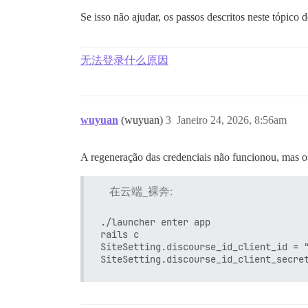
Se isso não ajudar, os passos descritos neste tópico
无法登录什么原因
wuyuan
(wuyuan)
3
Janeiro 24, 2026, 8:56am
A regeneração das credenciais não funcionou, mas o
在云端_裸奔:
./launcher enter app

rails c

SiteSetting.discourse_id_client_id = "