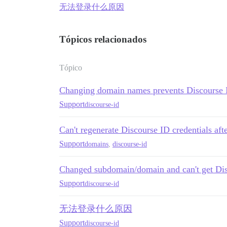
无法登录什么原因
Tópicos relacionados
Tópico
Changing domain names prevents Discourse 
Support
discourse-id
Can't regenerate Discourse ID credentials a
Support
domains
,
discourse-id
Changed subdomain/domain and can't get Di
Support
discourse-id
无法登录什么原因
Support
discourse-id