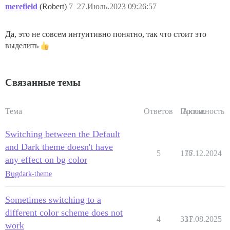
merefield
(Robert)
7
27.Июль.2023 09:26:57
Да, это не совсем интуитивно понятно, так что стоит это
выделить
Связанные темы
Тема
Ответов
Просм.
Активность
Switching between the Default
and Dark theme doesn't have
5
176
17.12.2024
any effect on bg color
Bug
dark-theme
Sometimes switching to a
different color scheme does not
4
331
17.08.2025
work