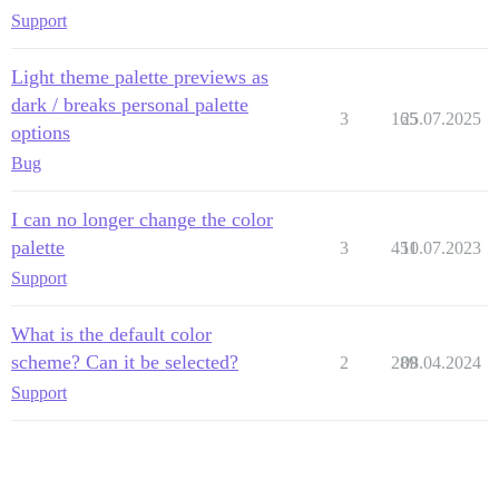
Support
Light theme palette previews as
dark / breaks personal palette
3
165
25.07.2025
options
Bug
I can no longer change the color
palette
3
451
10.07.2023
Support
What is the default color
scheme? Can it be selected?
2
289
08.04.2024
Support