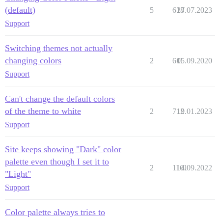
(default)
5
618
27.07.2023
Support
Switching themes not actually
changing colors
2
611
05.09.2020
Support
Can't change the default colors
of the theme to white
2
712
19.01.2023
Support
Site keeps showing "Dark" color
palette even though I set it to
2
1161
14.09.2022
"Light"
Support
Color palette always tries to