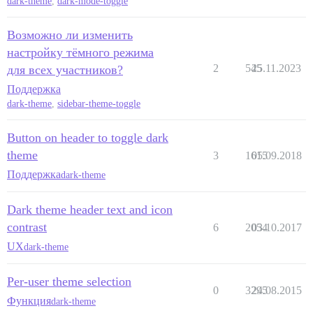
dark-theme
,
dark-mode-toggle
Возможно ли изменить
настройку тёмного режима
2
545
25.11.2023
для всех участников?
Поддержка
dark-theme
,
sidebar-theme-toggle
Button on header to toggle dark
theme
3
1615
05.09.2018
Поддержка
dark-theme
Dark theme header text and icon
contrast
6
2054
03.10.2017
UX
dark-theme
Per-user theme selection
0
3295
24.08.2015
Функция
dark-theme