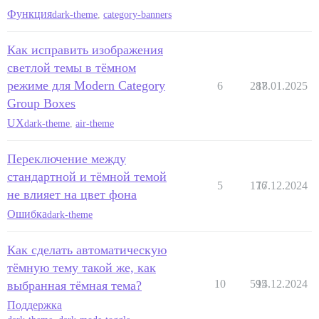
Функция
dark-theme
,
category-banners
Как исправить изображения
светлой темы в тёмном
режиме для Modern Category
6
287
18.01.2025
Group Boxes
UX
dark-theme
,
air-theme
Переключение между
стандартной и тёмной темой
5
176
17.12.2024
не влияет на цвет фона
Ошибка
dark-theme
Как сделать автоматическую
тёмную тему такой же, как
10
595
14.12.2024
выбранная тёмная тема?
Поддержка