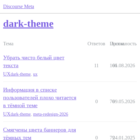
Discourse Meta
dark-theme
Тема
Ответов
Просм.
Активность
Убрать чисто белый цвет
текста
11
166
01.08.2026
UX
dark-theme
,
ux
Информация в списке
пользователей плохо читается
0
76
09.05.2026
в тёмной теме
UX
dark-theme
,
meta-redesign-2026
Смягчены цвета баннеров для
тёмных тем
0
79
24.01.2025