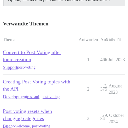
Verwandte Themen
Thema
Antworten
Aufrufe
Aktivität
Convert to Post Voting after
topic creation
1
465
20. Juli 2023
Support
post-voting
Creating Post Voting topics with
3. August
the API
2
375
2023
Development
rest-api
,
post-voting
Post voting resets when
29. Oktober
changing categories
2
84
2024
Bug
pr-welcome
,
post-voting