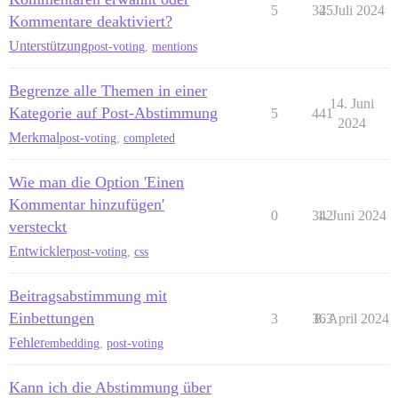
5
345
2. Juli 2024
Kommentare deaktiviert?
Unterstützung
post-voting
,
mentions
Begrenze alle Themen in einer
14. Juni
Kategorie auf Post-Abstimmung
5
441
2024
Merkmal
post-voting
,
completed
Wie man die Option 'Einen
Kommentar hinzufügen'
0
342
1. Juni 2024
versteckt
Entwickler
post-voting
,
css
Beitragsabstimmung mit
Einbettungen
3
363
8. April 2024
Fehler
embedding
,
post-voting
Kann ich die Abstimmung über