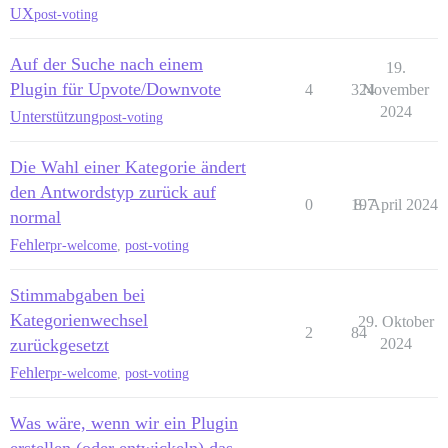
UX
post-voting
Auf der Suche nach einem
19.
Plugin für Upvote/Downvote
4
324
November
2024
Unterstützung
post-voting
Die Wahl einer Kategorie ändert
den Antwordstyp zurück auf
0
197
8. April 2024
normal
Fehler
pr-welcome
,
post-voting
Stimmabgaben bei
Kategorienwechsel
29. Oktober
2
84
zurückgesetzt
2024
Fehler
pr-welcome
,
post-voting
Was wäre, wenn wir ein Plugin