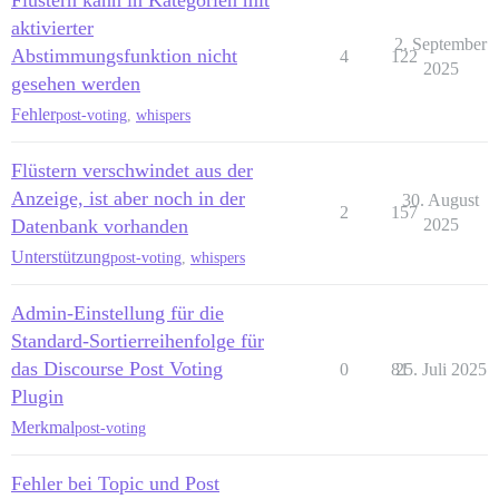
Flüstern kann in Kategorien mit
aktivierter
2. September
Abstimmungsfunktion nicht
4
122
2025
gesehen werden
Fehler
post-voting
,
whispers
Flüstern verschwindet aus der
Anzeige, ist aber noch in der
30. August
2
157
Datenbank vorhanden
2025
Unterstützung
post-voting
,
whispers
Admin-Einstellung für die
Standard-Sortierreihenfolge für
das Discourse Post Voting
0
81
25. Juli 2025
Plugin
Merkmal
post-voting
Fehler bei Topic und Post