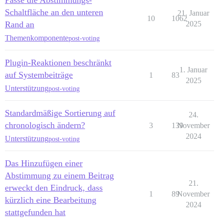
Passe die Abstimmungs-
Schaltfläche an den unteren
21. Januar
10
1062
Rand an
2025
Themenkomponente
post-voting
Plugin-Reaktionen beschränkt
1. Januar
auf Systembeiträge
1
83
2025
Unterstützung
post-voting
Standardmäßige Sortierung auf
24.
chronologisch ändern?
3
139
November
2024
Unterstützung
post-voting
Das Hinzufügen einer
Abstimmung zu einem Beitrag
21.
erweckt den Eindruck, dass
1
89
November
kürzlich eine Bearbeitung
2024
stattgefunden hat