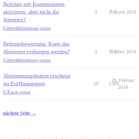
Beiträge mit Kommentaren
aktivieren, aber nicht die
2
258
7. April 2024
Stimmen?
Unterstützung
post-voting
Beitragsbewertung: Kann das
Abwerten verborgen werden?
2
310
5. März 2024
Unterstützung
post-voting
Abstimmungsbutton erscheint
28. Februar
im Eröffnungspost
10
1309
2024
UX
post-voting
nächste Seite →