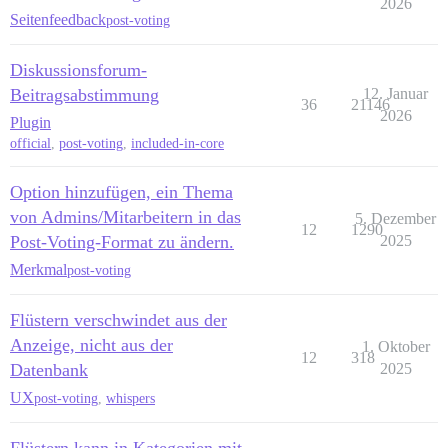
2026
Seitenfeedback
post-voting
Diskussionsforum-
Beitragsabstimmung
12. Januar
36
21146
2026
Plugin
official
,
post-voting
,
included-in-core
Option hinzufügen, ein Thema
von Admins/Mitarbeitern in das
5. Dezember
12
1290
Post-Voting-Format zu ändern.
2025
Merkmal
post-voting
Flüstern verschwindet aus der
Anzeige, nicht aus der
1. Oktober
12
318
Datenbank
2025
UX
post-voting
,
whispers