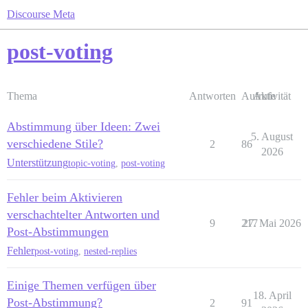
Discourse Meta
post-voting
Thema
Antworten
Aufrufe
Aktivität
Abstimmung über Ideen: Zwei
5. August
verschiedene Stile?
2
86
2026
Unterstützung
topic-voting
,
post-voting
Fehler beim Aktivieren
verschachtelter Antworten und
9
217
27. Mai 2026
Post-Abstimmungen
Fehler
post-voting
,
nested-replies
Einige Themen verfügen über
18. April
Post-Abstimmung?
2
91