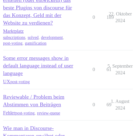
erstellen (oder entwickeln) das
beste Plugins von discourse für
22. Oktober
das Konzept, Geld mit der
0
189
2024
Website zu verdienen?
Marktplatz
subscriptions
,
solved
,
development
,
post-voting
,
gamification
Some error messages show in
default language instead of user
5. September
0
61
language
2024
UX
post-voting
Reviewable / Problem beim
1. August
Abstimmen von Beiträgen
0
69
2024
Fehler
post-voting
,
review-queue
Wie man in Discourse-
Kommentaren erwähnt oder