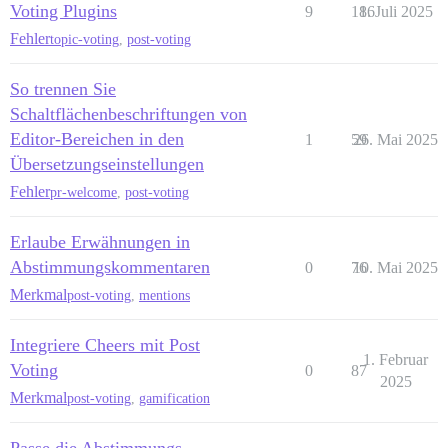
Voting Plugins
9
186
1. Juli 2025
Fehler
topic-voting
,
post-voting
So trennen Sie
Schaltflächenbeschriftungen von
Editor-Bereichen in den
1
59
26. Mai 2025
Übersetzungseinstellungen
Fehler
pr-welcome
,
post-voting
Erlaube Erwähnungen in
Abstimmungskommentaren
0
76
10. Mai 2025
Merkmal
post-voting
,
mentions
Integriere Cheers mit Post
1. Februar
Voting
0
87
2025
Merkmal
post-voting
,
gamification