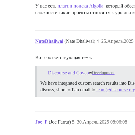
У нас есть
плагин поиска Algolia
, который обес
сложности такие проекты относятся к уровню 
NateDhaliwal
(Nate Dhaliwal)
4
25.Апрель.2025 
Вот соответствующая тема:
Discourse and Coveo
Development
We have integrated custom search results into Disc
discuss, shoot off an email to
team@discourse.or
Joe_F
(Joe Farrar)
5
30.Апрель.2025 08:06:08