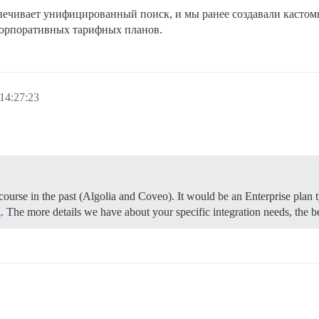
печивает унифицированный поиск, и мы ранее создавали кастомн
корпоративных тарифных планов.
14:27:23
ourse in the past (Algolia and Coveo). It would be an Enterprise plan ty
g
. The more details we have about your specific integration needs, the be