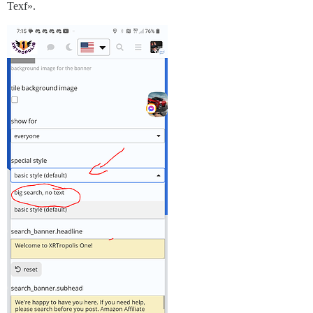
Texf».