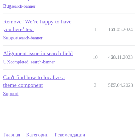
Bug
search-banner
Remove ‘We’re happy to have
you here’ text
1
165
11.05.2024
Support
search-banner
Alignment issue in search field
10
468
23.11.2023
UX
completed
,
search-banner
Can't find how to localize a
theme component
3
575
07.04.2023
Support
Главная
Категории
Рекомендации