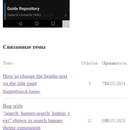
Связанные темы
Тема
Ответов
Просм.
Активность
How to change the header text
on the title page
3
773
04.03.2024
Support
search-banner
Bug with
"search_banner.search_button_t
ext" shown in search banner
11
810
06.05.2024
theme component