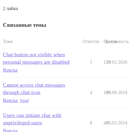
2 лайка
Связанные темы
Тема
Ответов
Просм.
Активность
Chat button not visible when
personal messages are disabled
1
128
19.02.2026
Bug
chat
Cannot access chat messages
through chat icon
4
169
05.08.2024
Bug
chat
,
fixed
Users can initiate chat with
unprivileged users
8
415
05.03.2024
Bug
chat