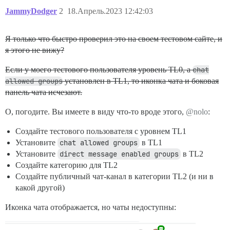
JammyDodger
2
18.Апрель.2023 12:42:03
Я только что быстро проверил это на своем тестовом сайте, и
я этого не вижу?
Если у моего тестового пользователя уровень TL0, а
chat
allowed groups
установлен в TL1, то иконка чата и боковая
панель чата исчезают.
О, погодите. Вы имеете в виду что-то вроде этого,
@nolo
:
Создайте тестового пользователя с уровнем TL1
Установите
chat allowed groups
в TL1
Установите
direct message enabled groups
в TL2
Создайте категорию для TL2
Создайте публичный чат-канал в категории TL2 (и ни в
какой другой)
Иконка чата отображается, но чаты недоступны: