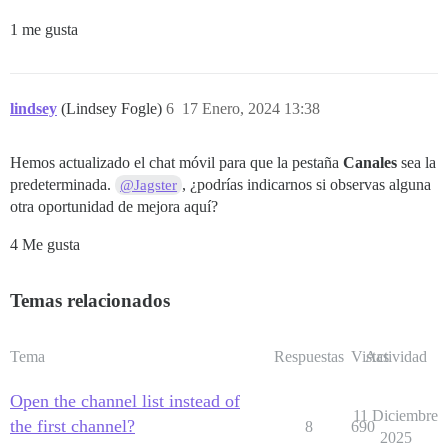
1 me gusta
lindsey
(Lindsey Fogle)
6
17 Enero, 2024 13:38
Hemos actualizado el chat móvil para que la pestaña
Canales
sea la
predeterminada.
, ¿podrías indicarnos si observas alguna
@Jagster
otra oportunidad de mejora aquí?
4 Me gusta
Temas relacionados
Tema
Respuestas
Vistas
Actividad
Open the channel list instead of
11 Diciembre
the first channel?
8
690
2025