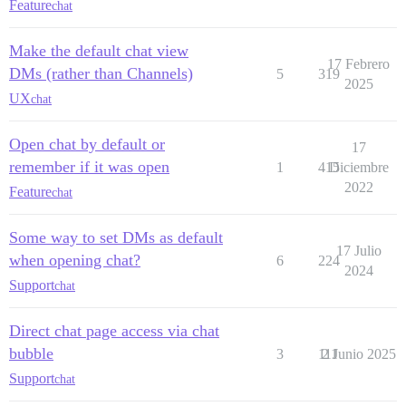
Feature
chat
Make the default chat view
17 Febrero
DMs (rather than Channels)
5
319
2025
UX
chat
Open chat by default or
17
remember if it was open
1
415
Diciembre
2022
Feature
chat
Some way to set DMs as default
17 Julio
when opening chat?
6
224
2024
Support
chat
Direct chat page access via chat
bubble
3
111
2 Junio 2025
Support
chat