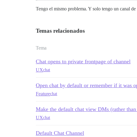
Tengo el mismo problema. Y solo tengo un canal de ch
Temas relacionados
Tema
Chat opens to private frontpage of channel
UX
chat
Open chat by default or remember if it was 
Feature
chat
Make the default chat view DMs (rather than
UX
chat
Default Chat Channel