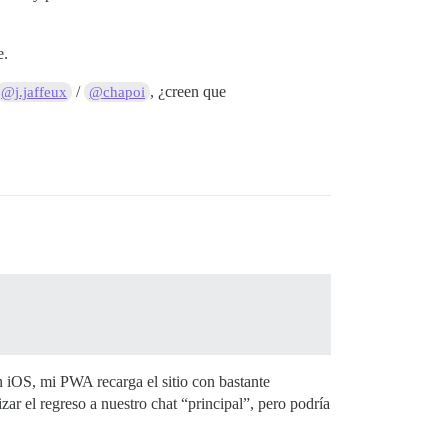
e.
/
, ¿creen que
@j.jaffeux
@chapoi
En iOS, mi PWA recarga el sitio con bastante
zar el regreso a nuestro chat “principal”, pero podría