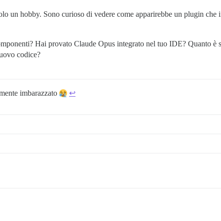
 solo un hobby. Sono curioso di vedere come apparirebbe un plugin che
omponenti? Hai provato Claude Opus integrato nel tuo IDE? Quanto è st
uovo codice?
namente imbarazzato
↩︎