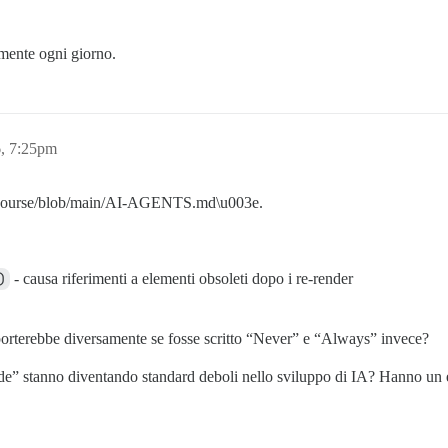
mente ogni giorno.
6, 7:25pm
discourse/blob/main/AI-AGENTS.md\u003e.
)
- causa riferimenti a elementi obsoleti dopo i re-render
porterebbe diversamente se fosse scritto “Never” e “Always” invece?
e” stanno diventando standard deboli nello sviluppo di IA? Hanno un 