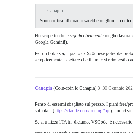
Canapin:
Sono curioso di quanto sarebbe migliore il codice
Ho scoperto che è
significativamente
meglio lavorare
Google Gemini!).
Per un hobbista, il piano da $20/mese potrebbe proba
semplicemente aspettare che il limite si reimposti o ac
Canapin
(Coin-coin le Canapin)
3
30 Gennaio 202
Penso di essermi sbagliato sul prezzo. I piani free/pr
sui token (
https://claude.com/pricing#api
); non ci so
Se si utilizza l’IA in, diciamo, VSCode, è necessario 