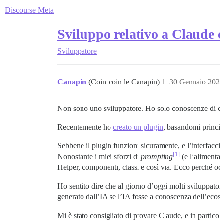
Discourse Meta
Sviluppo relativo a Claude
Sviluppatore
Canapin
(Coin-coin le Canapin)
1
30 Gennaio 202
Non sono uno sviluppatore. Ho solo conoscenze di co
Recentemente ho
creato un plugin
, basandomi princi
Sebbene il plugin funzioni sicuramente, e l’interfacc
[1]
Nonostante i miei sforzi di
prompting
(e l’alimenta
Helper, componenti, classi e così via. Ecco perché oc
Ho sentito dire che al giorno d’oggi molti sviluppato
generato dall’IA se l’IA fosse a conoscenza dell’eco
Mi è stato consigliato di provare Claude, e in partic