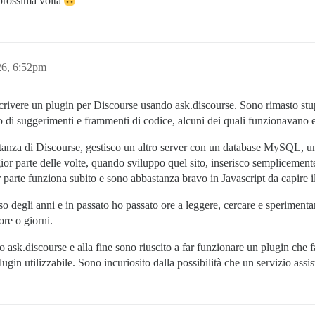
a prossima volta
26, 6:52pm
crivere un plugin per Discourse usando ask.discourse. Sono rimasto stu
o di suggerimenti e frammenti di codice, alcuni dei quali funzionavano 
stanza di Discourse, gestisco un altro server con un database MySQL, 
r parte delle volte, quando sviluppo quel sito, inserisco semplicemente
parte funziona subito e sono abbastanza bravo in Javascript da capire 
 degli anni e in passato ho passato ore a leggere, cercare e sperimentar
ore o giorni.
 ask.discourse e alla fine sono riuscito a far funzionare un plugin ch
ugin utilizzabile. Sono incuriosito dalla possibilità che un servizio assis