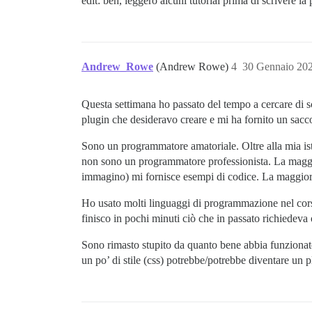
edit: beh, leggerò alcuni tutorial prima di scrivere l
Andrew_Rowe
(Andrew Rowe)
4
30 Gennaio 20
Questa settimana ho passato del tempo a cercare di s
plugin che desideravo creare e mi ha fornito un sacc
Sono un programmatore amatoriale. Oltre alla mia i
non sono un programmatore professionista. La maggio
immagino) mi fornisce esempi di codice. La maggior 
Ho usato molti linguaggi di programmazione nel corso
finisco in pochi minuti ciò che in passato richiedeva 
Sono rimasto stupito da quanto bene abbia funzionato
un po’ di stile (css) potrebbe/potrebbe diventare un pl