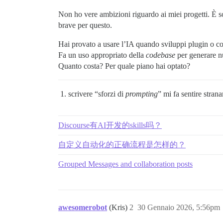
Non ho vere ambizioni riguardo ai miei progetti. È
brave per questo.
Hai provato a usare l’IA quando sviluppi plugin o c
Fa un uso appropriato della
codebase
per generare n
Quanto costa? Per quale piano hai optato?
scrivere “sforzi di
prompting
” mi fa sentire stra
Discourse有AI开发的skills吗？
自定义自动化的正确流程是怎样的？
Grouped Messages and collaboration posts
awesomerobot
(Kris)
2
30 Gennaio 2026, 5:56pm