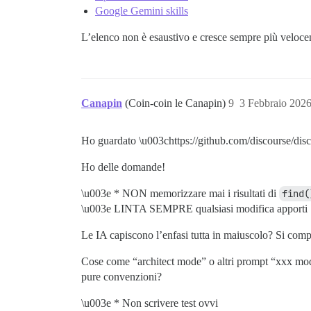
Google Gemini skills
L’elenco non è esaustivo e cresce sempre più veloce
Canapin
(Coin-coin le Canapin)
9
3 Febbraio 202
Ho guardato \u003chttps://github.com/discourse/
Ho delle domande!
\u003e * NON memorizzare mai i risultati di
find(
\u003e LINTA SEMPRE qualsiasi modifica apporti
Le IA capiscono l’enfasi tutta in maiuscolo? Si com
Cose come “architect mode” o altri prompt “xxx mod
pure convenzioni?
\u003e * Non scrivere test ovvi