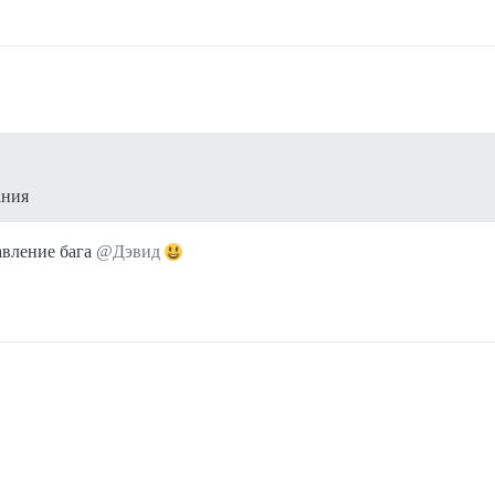
ания
авление бага
@Дэвид