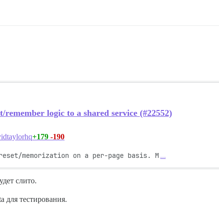
et/remember logic to a shared service (#22552)
+179
-190
idtaylorhq
reset/memorization on a per-page basis. M
…
удет слито.
ta для тестирования.