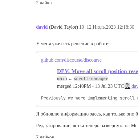
2 лайка
david
(David Taylor)
10
12.Июль.2023 12:18:30
У меня уже есть решение в работе:
github.com/discourse/discourse
DEV: Move all scroll position res
main
scroll-manager
←
merged
12:40PM - 13 Jul 23 UTC
dav
Previously we were implementing scroll 
Я обновлю информацию здесь, как только оно б
Редактирование: ветка теперь развернута на Me
7 лайков