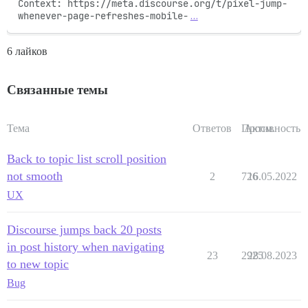
Context: https://meta.discourse.org/t/pixel-jump-
whenever-page-refreshes-mobile-
…
6 лайков
Связанные темы
Тема
Ответов
Просм.
Активность
Back to topic list scroll position
not smooth
2
726
16.05.2022
UX
Discourse jumps back 20 posts
in post history when navigating
23
2925
28.08.2023
to new topic
Bug