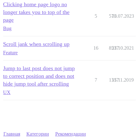
Clicking home page logo no
longer takes you to top of the
5
570
13.07.2023
page
Bug
Scroll jank when scrolling up
16
8517
23.10.2021
Feature
Jump to last post does not jump
to correct position and does not
7
1317
15.11.2019
hide jump tool after scrolling
UX
Главная
Категории
Рекомендации