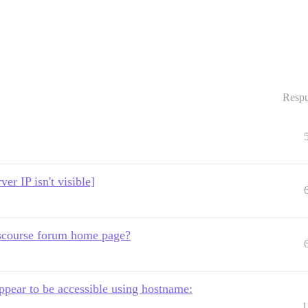
Respu
r IP isn't visible]
iscourse forum home page?
ear to be accessible using hostname:
1