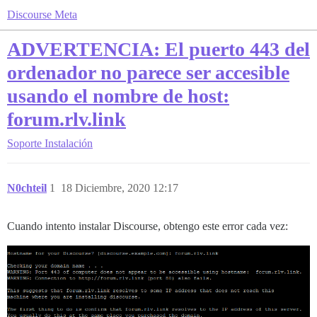
Discourse Meta
ADVERTENCIA: El puerto 443 del
ordenador no parece ser accesible
usando el nombre de host:
forum.rlv.link
Soporte
Instalación
N0chteil
1
18 Diciembre, 2020 12:17
Cuando intento instalar Discourse, obtengo este error cada vez: