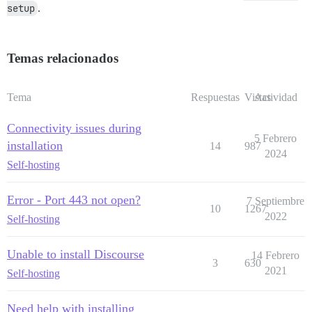
setup
.
Temas relacionados
Tema
Respuestas
Vistas
Actividad
Connectivity issues during
5 Febrero
installation
14
987
2024
Self-hosting
Error - Port 443 not open?
7 Septiembre
10
1267
2022
Self-hosting
Unable to install Discourse
14 Febrero
3
630
2021
Self-hosting
Need help with installing