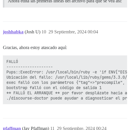
Ahora edita las primeras líneas del archivo para que se vea así:
joshhabka
(Josh U)
10
29 Septiembre, 2024 00:04
Gracias, ahora estoy atascado aquí:
FALLÓ

--------------------

Pups::ExecError: /usr/local/bin/ruby -e 'if ENV["DISC
Ubicación del fallo: /usr/local/lib/ruby/gems/3.3.0/g
exec falló con los parámetros {"tag"=>"precompile", "
bootstrap falló con el código de salida 1

** FALLÓ EL ARRANQUE ** por favor desplázate hacia ar
pfaffman
(Jay Pfaffman)
11
29 Septiembre, 2024 00:24