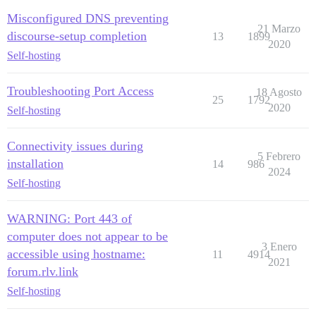
Misconfigured DNS preventing
21 Marzo
discourse-setup completion
13
1899
2020
Self-hosting
Troubleshooting Port Access
18 Agosto
25
1792
2020
Self-hosting
Connectivity issues during
5 Febrero
installation
14
986
2024
Self-hosting
WARNING: Port 443 of
computer does not appear to be
3 Enero
accessible using hostname:
11
4914
2021
forum.rlv.link
Self-hosting