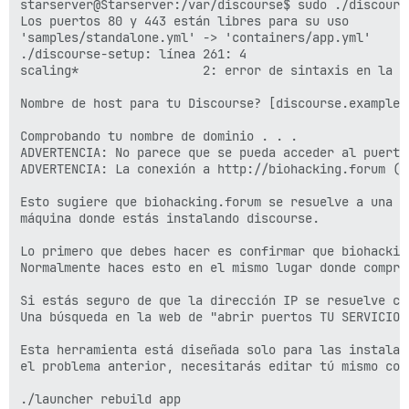
starserver@Starserver:/var/discourse$ sudo ./discourse
Los puertos 80 y 443 están libres para su uso

'samples/standalone.yml' -> 'containers/app.yml'

./discourse-setup: línea 261: 4

scaling*                 2: error de sintaxis en la e
Nombre de host para tu Discourse? [discourse.example.
Comprobando tu nombre de dominio . . .

ADVERTENCIA: No parece que se pueda acceder al puerto
ADVERTENCIA: La conexión a http://biohacking.forum (p
Esto sugiere que biohacking.forum se resuelve a una d
máquina donde estás instalando discourse.

Lo primero que debes hacer es confirmar que biohackin
Normalmente haces esto en el mismo lugar donde compras
Si estás seguro de que la dirección IP se resuelve co
Una búsqueda en la web de "abrir puertos TU SERVICIO 
Esta herramienta está diseñada solo para las instalac
el problema anterior, necesitarás editar tú mismo con