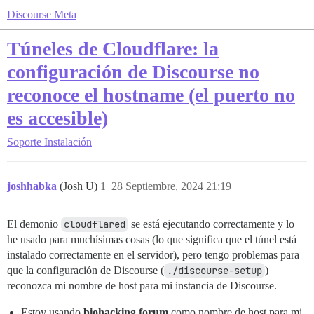
Discourse Meta
Túneles de Cloudflare: la
configuración de Discourse no
reconoce el hostname (el puerto no
es accesible)
Soporte
Instalación
joshhabka
(Josh U)
1
28 Septiembre, 2024 21:19
El demonio
cloudflared
se está ejecutando correctamente y lo
he usado para muchísimas cosas (lo que significa que el túnel está
instalado correctamente en el servidor), pero tengo problemas para
que la configuración de Discourse (
./discourse-setup
)
reconozca mi nombre de host para mi instancia de Discourse.
Estoy usando
biohacking.forum
como nombre de host para mi