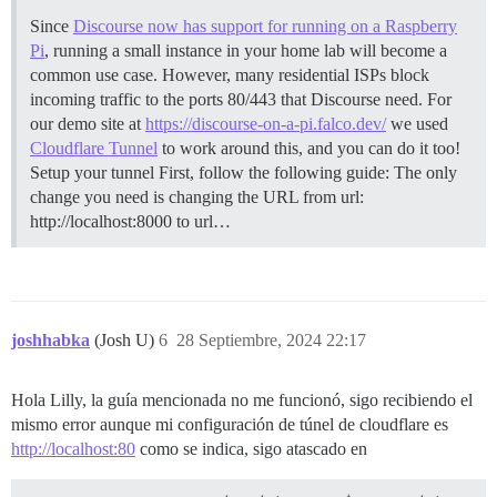
Since
Discourse now has support for running on a Raspberry
Pi
, running a small instance in your home lab will become a
common use case. However, many residential ISPs block
incoming traffic to the ports 80/443 that Discourse need. For
our demo site at
https://discourse-on-a-pi.falco.dev/
we used
Cloudflare Tunnel
to work around this, and you can do it too!
Setup your tunnel First, follow the following guide: The only
change you need is changing the URL from url:
http://localhost:8000 to url…
joshhabka
(Josh U)
6
28 Septiembre, 2024 22:17
Hola Lilly, la guía mencionada no me funcionó, sigo recibiendo el
mismo error aunque mi configuración de túnel de cloudflare es
http://localhost:80
como se indica, sigo atascado en