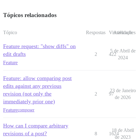
Tópicos relacionados
Tópico
Respostas
Visualizações
Atividade
Feature request: "show diffs" on
5 de Abril de
edit drafts
2
422
2024
Feature
Feature: allow comparing post
edits against any previous
23 de Janeiro
revision (not only the
2
97
de 2026
immediately prior one)
Feature
composer
How can I compare arbitrary
18 de Abril
revisions of a post?
8
1624
de 2023