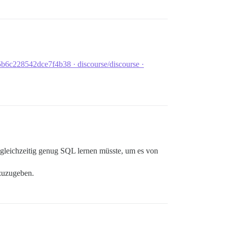
b6c228542dce7f4b38 · discourse/discourse ·
h gleichzeitig genug SQL lernen müsste, um es von
 zuzugeben.