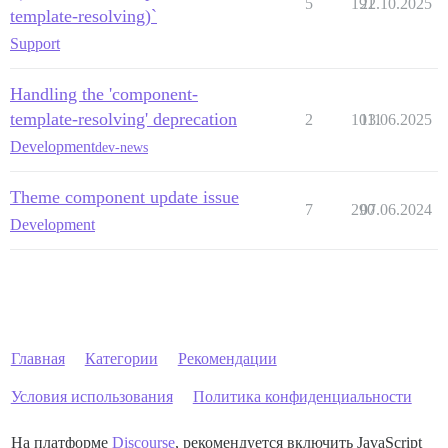
5
191
22.10.2025
template-resolving)`
Support
Handling the 'component-
template-resolving' deprecation
2
1011
13.06.2025
Development
dev-news
Theme component update issue
7
290
07.06.2024
Development
Главная
Категории
Рекомендации
Условия использования
Политика конфиденциальности
На платформе
Discourse
, рекомендуется включить JavaScript