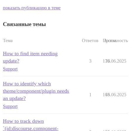
показать публикацию в теме
Связанные темы
Тема
Ответов
Просм.
Активность
How to find item needing
update?
3
170
16.06.2025
Support
How to identify which
theme/component/plugin needs
1
168
15.06.2025
an update?
Support
How to track down
`(id:discourse.component-