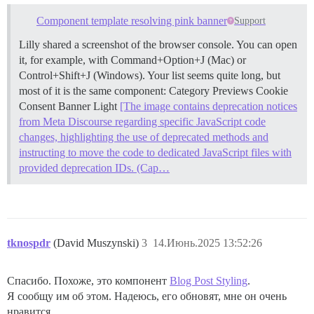
Component template resolving pink banner
Support
Lilly shared a screenshot of the browser console. You can open
it, for example, with Command+Option+J (Mac) or
Control+Shift+J (Windows). Your list seems quite long, but
most of it is the same component: Category Previews Cookie
Consent Banner Light
[The image contains deprecation notices
from Meta Discourse regarding specific JavaScript code
changes, highlighting the use of deprecated methods and
instructing to move the code to dedicated JavaScript files with
provided deprecation IDs. (Cap…
tknospdr
(David Muszynski)
3
14.Июнь.2025 13:52:26
Спасибо. Похоже, это компонент
Blog Post Styling
.
Я сообщу им об этом. Надеюсь, его обновят, мне он очень
нравится.