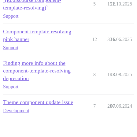
`(id:discourse.component-
5
191
22.10.2025
template-resolving)`
Support
Component template resolving
pink banner
12
371
16.06.2025
Support
Finding more info about the
component-template-resolving
8
197
28.08.2025
deprecation
Support
Theme component update issue
7
290
07.06.2024
Development