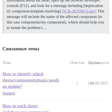
information about the issue, open up the browser developer
console (F12), and look for a message including [deprecation
id: component-template-resolving]
[SCR-20250613-iutc]
This
message will include the name of the affected component (in
this case components/my-component), which should help you
to isolate the problem t…
Связанные темы
Тема
Ответов
Просм.
Активность
How to identify which
theme/component/plugin needs
1
168
15.06.2025
an update?
Support
How to track down