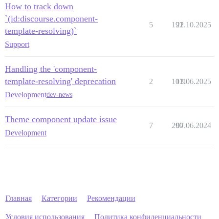
How to track down
`(id:discourse.component-
5
191
22.10.2025
template-resolving)`
Support
Handling the 'component-
template-resolving' deprecation
2
1011
13.06.2025
Development
dev-news
Theme component update issue
7
290
07.06.2024
Development
Главная
Категории
Рекомендации
Условия использования
Политика конфиденциальности