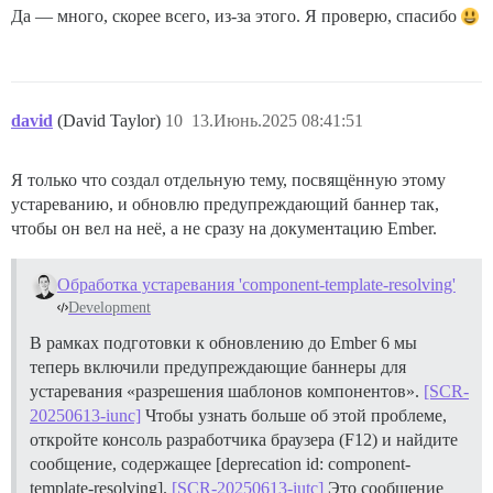
Да — много, скорее всего, из-за этого. Я проверю, спасибо
david
(David Taylor)
10
13.Июнь.2025 08:41:51
Я только что создал отдельную тему, посвящённую этому
устареванию, и обновлю предупреждающий баннер так,
чтобы он вел на неё, а не сразу на документацию Ember.
Обработка устаревания 'component-template-resolving'
Development
В рамках подготовки к обновлению до Ember 6 мы
теперь включили предупреждающие баннеры для
устаревания «разрешения шаблонов компонентов».
[SCR-
20250613-iunc]
Чтобы узнать больше об этой проблеме,
откройте консоль разработчика браузера (F12) и найдите
сообщение, содержащее [deprecation id: component-
template-resolving].
[SCR-20250613-iutc]
Это сообщение