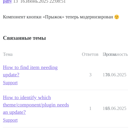
piffy
13
16.Июнь.2025 22:08:51
Компонент кнопки «Прыжок» теперь модернизирован
Связанные темы
Тема
Ответов
Просм.
Активность
How to find item needing
update?
3
170
16.06.2025
Support
How to identify which
theme/component/plugin needs
1
168
15.06.2025
an update?
Support