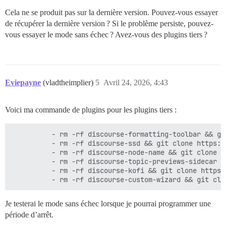
Cela ne se produit pas sur la dernière version. Pouvez-vous essayer
de récupérer la dernière version ? Si le problème persiste, pouvez-
vous essayer le mode sans échec ? Avez-vous des plugins tiers ?
Eviepayne
(vladtheimplier)
5
Avril 24, 2026, 4:43
Voici ma commande de plugins pour les plugins tiers :
          - rm -rf discourse-formatting-toolbar && gi
          - rm -rf discourse-ssd && git clone https:/
          - rm -rf discourse-node-name && git clone h
          - rm -rf discourse-topic-previews-sidecar &
          - rm -rf discourse-kofi && git clone https:
Je testerai le mode sans échec lorsque je pourrai programmer une
période d’arrêt.