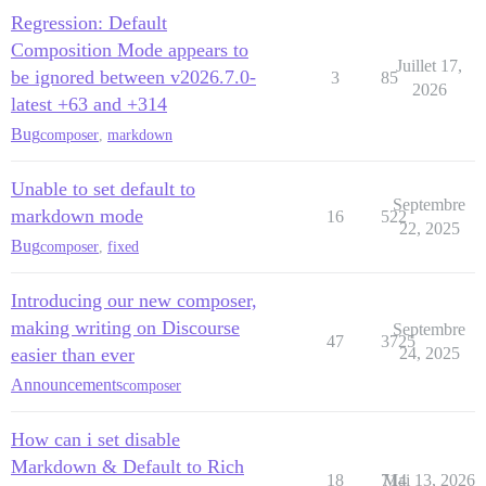
Regression: Default
Composition Mode appears to
Juillet 17,
be ignored between v2026.7.0-
3
85
2026
latest +63 and +314
Bug
composer
,
markdown
Unable to set default to
Septembre
markdown mode
16
522
22, 2025
Bug
composer
,
fixed
Introducing our new composer,
making writing on Discourse
Septembre
47
3725
easier than ever
24, 2025
Announcements
composer
How can i set disable
Markdown & Default to Rich
18
714
Mai 13, 2026