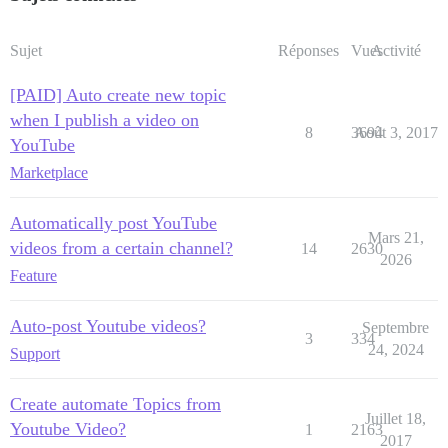
Sujet
Réponses
Vues
Activité
[PAID] Auto create new topic
when I publish a video on
8
3694
Août 3, 2017
YouTube
Marketplace
Automatically post YouTube
Mars 21,
videos from a certain channel?
14
2630
2026
Feature
Auto-post Youtube videos?
Septembre
3
334
24, 2024
Support
Create automate Topics from
Juillet 18,
Youtube Video?
1
2163
2017