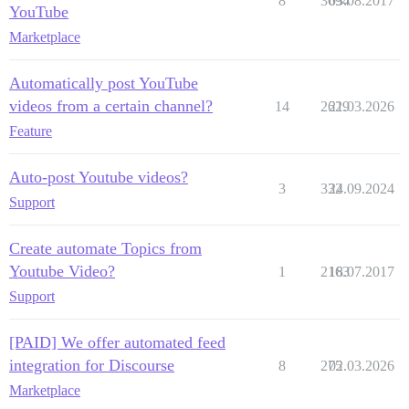
8
3694
03.08.2017
YouTube
Marketplace
Automatically post YouTube
videos from a certain channel?
14
2629
21.03.2026
Feature
Auto-post Youtube videos?
3
332
24.09.2024
Support
Create automate Topics from
Youtube Video?
1
2163
18.07.2017
Support
[PAID] We offer automated feed
integration for Discourse
8
275
02.03.2026
Marketplace