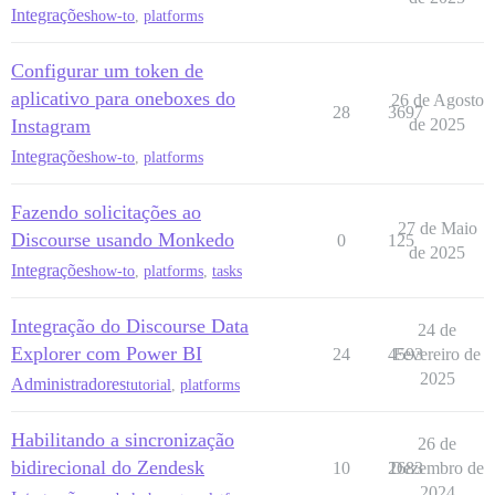
Integrações
how-to
,
platforms
Configurar um token de
aplicativo para oneboxes do
26 de Agosto
28
3697
Instagram
de 2025
Integrações
how-to
,
platforms
Fazendo solicitações ao
27 de Maio
Discourse usando Monkedo
0
125
de 2025
Integrações
how-to
,
platforms
,
tasks
Integração do Discourse Data
24 de
Explorer com Power BI
24
4593
Fevereiro de
2025
Administradores
tutorial
,
platforms
Habilitando a sincronização
26 de
bidirecional do Zendesk
10
2683
Dezembro de
2024