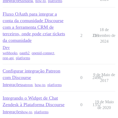
Integrações
zendesk
,
how-to
,
platforms
Fluxo OAuth para integrar a
conta da comunidade Discourse
com a ferramenta CRM de
18 de
terceiros, onde pode criar tickets
2
223
Dezembro de
da comunidade
2024
Dev
webhooks
,
oauth2
,
openid-connect
,
rest-api
,
platforms
Configurar integração Patreon
9 de Maio de
com Discourse
0
24987
2017
Integrações
patreon
,
how-to
,
platforms
Integrando o Widget de Chat
19 de Maio
Zendesk à Plataforma Discourse
0
1352
de 2020
Integrações
how-to
,
platforms