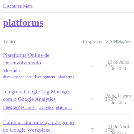
Discourse Meta
platforms
Tópico
Respostas
Visualizações
Atividade
Plataforma Online de
Desenvolvimento
20 de Julho
2
205
de 2026
Mercado
discourseconnect
,
development
,
platforms
Integre o Google Tag Manager
26 de Janeiro
com o Google Analytics
4
25207
de 2025
Integrações
how-to
,
analytics
,
platforms
Habilitar sincronização de grupo
11 de Abril
do Google Workplace
7
1720
de 2025