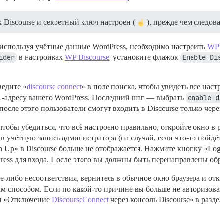
 Discourse и секретный ключ настроен (
), прежде чем следов
, используя учётные данные WordPress, необходимо настроить
WP 
ider
в настройках
WP Discourse
, установите флажок
Enable Di
ведите «
discourse connect
» в поле поиска, чтобы увидеть все нас
адресу вашего WordPress. Последний шаг — выбрать
enable d
после этого пользователи смогут входить в Discourse только чере
 чтобы убедиться, что всё настроено правильно, откройте окно в
в учётную запись администратора (на случай, если что-то пойдёт
n Up» в Discourse больше не отображается. Нажмите кнопку «Log
ress для входа. После этого вы должны быть перенаправлены обр
ие-либо несоответствия, вернитесь в обычное окно браузера и о
ым способом. Если по какой-то причине вы больше не авторизов
ом «Отключение
DiscourseConnect
через консоль Discourse» в разд