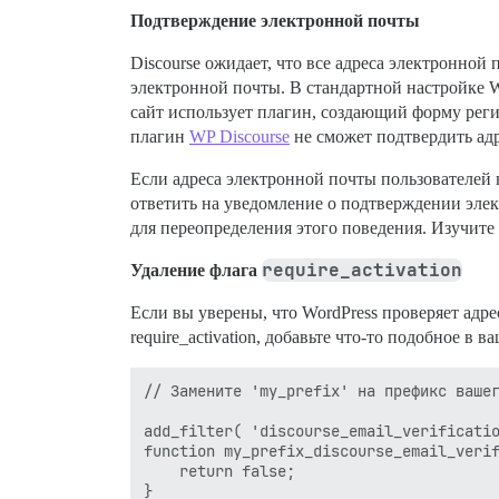
Подтверждение электронной почты
Discourse ожидает, что все адреса электронной
электронной почты. В стандартной настройке W
сайт использует плагин, создающий форму рег
плагин
WP Discourse
не сможет подтвердить адр
Если адреса электронной почты пользователей 
ответить на уведомление о подтверждении элек
для переопределения этого поведения. Изучите
require_activation
Удаление флага
Если вы уверены, что WordPress проверяет адре
require_activation, добавьте что-то подобное в 
// Замените 'my_prefix' на префикс вашег
add_filter( 'discourse_email_verificatio
function my_prefix_discourse_email_verif
    return false;
