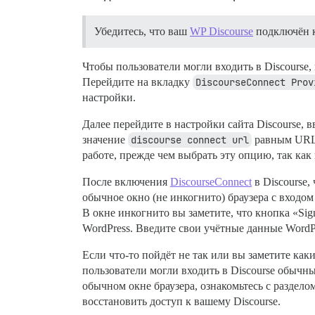
Убедитесь, что ваш
WP Discourse
подключён к
Чтобы пользователи могли входить в Discourse
Перейдите на вкладку
DiscourseConnect Prov
настройки.
Далее перейдите в настройки сайта Discourse, в
значение
discourse connect url
равным URL-
работе, прежде чем выбрать эту опцию, так как 
После включения
DiscourseConnect
в Discourse,
обычное окно (не инкогнито) браузера с входом 
В окне инкогнито вы заметите, что кнопка «Sig
WordPress. Введите свои учётные данные WordP
Если что-то пойдёт не так или вы заметите как
пользователи могли входить в Discourse обычн
обычном окне браузера, ознакомьтесь с раздел
восстановить доступ к вашему Discourse.