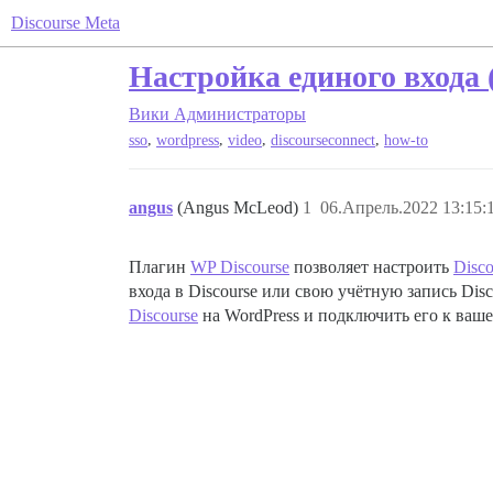
Discourse Meta
Настройка единого входа 
Вики
Администраторы
,
,
,
,
sso
wordpress
video
discourseconnect
how-to
angus
(Angus McLeod)
1
06.Апрель.2022 13:15:
Плагин
WP Discourse
позволяет настроить
Disc
входа в Discourse или свою учётную запись Dis
Discourse
на WordPress и подключить его к ваше