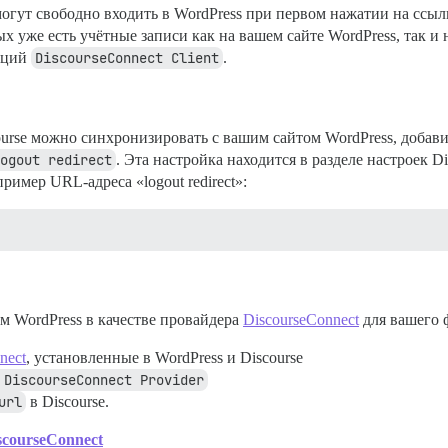
могут свободно входить в WordPress при первом нажатии на ссылк
рых уже есть учётные записи как на вашем сайте WordPress, так 
пций
DiscourseConnect Client
.
ourse можно синхронизировать с вашим сайтом WordPress, добав
ogout redirect
. Эта настройка находится в разделе настроек Di
пример URL-адреса «logout redirect»:
м WordPress в качестве провайдера
DiscourseConnect
для вашего 
nect
, установленные в WordPress и Discourse
 DiscourseConnect Provider
url
в Discourse.
scourseConnect