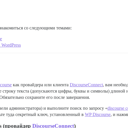
знакомиться со следующими темами:
e
 WordPress
course
как провайдера или клиента
DiscourseConnect
, вам необх
е строку текста (допускаются цифры, буквы и символы) длиной 
 Обязательно сохраните его после завершения.
анели администратора) и выполните поиск по запросу «
discourse 
вьте туда секретный ключ, установленный в
WP Discourse
, и нажм
s (провайдер
DiscourseConnect
)