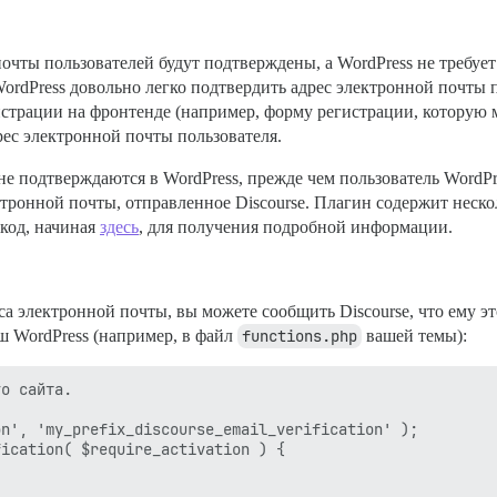
 почты пользователей будут подтверждены, а WordPress не требуе
ordPress довольно легко подтвердить адрес электронной почты п
истрации на фронтенде (например, форму регистрации, котору
ес электронной почты пользователя.
не подтверждаются в WordPress, прежде чем пользователь WordPr
тронной почты, отправленное Discourse. Плагин содержит неско
 код, начиная
здесь
, для получения подробной информации.
са электронной почты, вы можете сообщить Discourse, что ему э
ваш WordPress (например, в файл
functions.php
вашей темы):
о сайта.

n', 'my_prefix_discourse_email_verification' );

ication( $require_activation ) {
