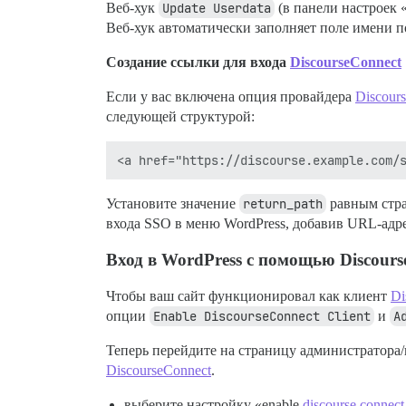
Веб-хук
Update Userdata
(в панели настроек 
Веб-хук автоматически заполняет поле имени по
Создание ссылки для входа
DiscourseConnect
Если у вас включена опция провайдера
Discour
следующей структурой:
Установите значение
return_path
равным стра
входа SSO в меню WordPress, добавив URL-адре
Вход в WordPress с помощью Discours
Чтобы ваш сайт функционировал как клиент
Di
опции
Enable DiscourseConnect Client
и
A
Теперь перейдите на страницу администратора/
DiscourseConnect
.
выберите настройку «enable
discourse connect