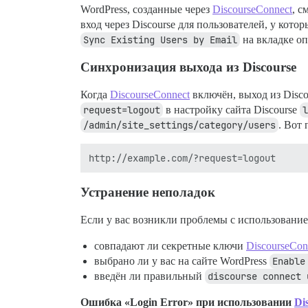
WordPress, созданные через
DiscourseConnect
, с
вход через Discourse для пользователей, у кото
Sync Existing Users by Email
на вкладке о
Синхронизация выхода из Discourse
Когда
DiscourseConnect
включён, выход из Disc
request=logout
в настройку сайта Discourse
l
/admin/site_settings/category/users
. Вот 
Устранение неполадок
Если у вас возникли проблемы с использование
совпадают ли секретные ключи
DiscourseCon
выбрано ли у вас на сайте WordPress
Enable
введён ли правильный
discourse connect 
Ошибка «Login Error» при использовании
Di