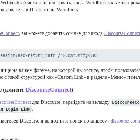
«Webhooks») можно использовать, когда WordPress является про
льзователя в Discourse на WordPress.
seConnect
, вы можете добавить ссылку для входа
DiscourseConnec
нице на вашем форуме, на которой вы хотите, чтобы пользовател
с с такой структурой как «Custom Link» в разделе «Меню» панел
e (клиент
DiscourseConnect
)
scourseConnect
для Discourse, перейдите на вкладку
DiscourseCo
dd Login Link
.
настроек Discourse и выполните поиск по запросу «
discourse conn
provider»