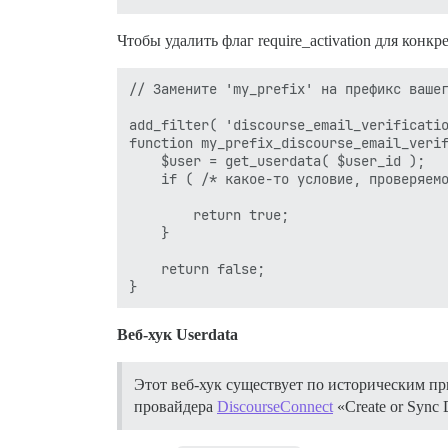
Чтобы удалить флаг require_activation для конк
// Замените 'my_prefix' на префикс вашег
add_filter( 'discourse_email_verificatio
function my_prefix_discourse_email_verif
    $user = get_userdata( $user_id );

    if ( /* какое-то условие, проверяемо
        return true;

    }

    return false;

Веб-хук Userdata
Этот веб-хук существует по историческим п
провайдера
DiscourseConnect
«Create or Sync 