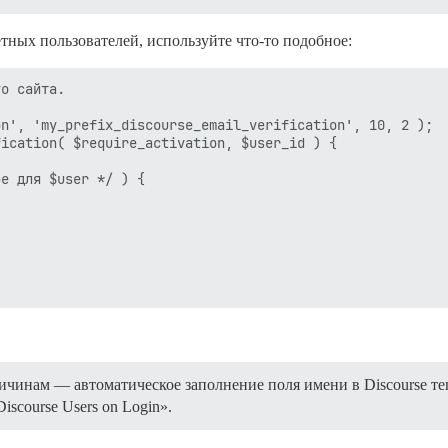
ретных пользователей, используйте что-то подобное:
о сайта.

n', 'my_prefix_discourse_email_verification', 10, 2 );

ication( $require_activation, $user_id ) {

е для $user */ ) {

ричинам — автоматическое заполнение поля имени в Discourse 
Discourse Users on Login».