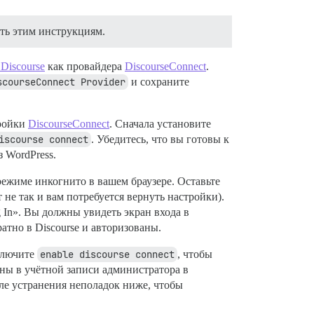
ать этим инструкциям.
Discourse
как провайдера
DiscourseConnect
.
scourseConnect Provider
и сохраните
тройки
DiscourseConnect
. Сначала установите
iscourse connect
. Убедитесь, что вы готовы к
з WordPress.
 режиме инкогнито в вашем браузере. Оставьте
 не так и вам потребуется вернуть настройки).
 In». Вы должны увидеть экран входа в
атно в Discourse и авторизованы.
тключите
enable discourse connect
, чтобы
аны в учётной записи администратора в
еле устранения неполадок ниже, чтобы