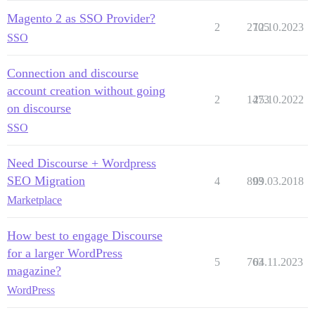
Magento 2 as SSO Provider?
2
2705
12.10.2023
SSO
Connection and discourse
account creation without going
2
1473
25.10.2022
on discourse
SSO
Need Discourse + Wordpress
SEO Migration
4
893
09.03.2018
Marketplace
How best to engage Discourse
for a larger WordPress
5
763
04.11.2023
magazine?
WordPress