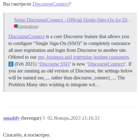
Вы смотрели
DiscourseConnect
?
Setup DiscourseConnect - Official Single-Sign-On for Discourse (sso)
Integrations
DiscourseConnect
is a core Discourse feature that allows you
to configure “Single Sign-On (SSO)” to completely outsource
all user registration and login from Discourse to another site.
Offered to our
pro, business and enterprise hosting customers
.
(Feb 2021) ‘
Discourse SSO
’ is now ‘
DiscourseConnect
’. If
you are running an old version of Discourse, the settings below
will be named sso_... rather than discourse_connect_...
The
Problem Many sites wishing to integrate wit…
smaddy
(berengar)
5
02.Январь.2023 21:16:33
Спасибо, я посмотрю.