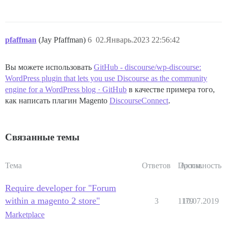
pfaffman
(Jay Pfaffman)
6
02.Январь.2023 22:56:42
Вы можете использовать
GitHub - discourse/wp-discourse:
WordPress plugin that lets you use Discourse as the community
engine for a WordPress blog · GitHub
в качестве примера того,
как написать плагин Magento
DiscourseConnect
.
Связанные темы
Тема
Ответов
Просм.
Активность
Require developer for "Forum
within a magento 2 store"
3
1179
10.07.2019
Marketplace