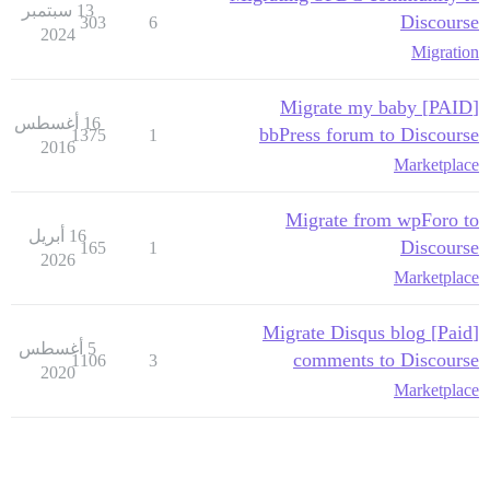
13 سبتمبر
Discourse
303
6
2024
Migration
[PAID] Migrate my baby
16 أغسطس
bbPress forum to Discourse
1375
1
2016
Marketplace
Migrate from wpForo to
16 أبريل
Discourse
165
1
2026
Marketplace
[Paid] Migrate Disqus blog
5 أغسطس
comments to Discourse
1106
3
2020
Marketplace