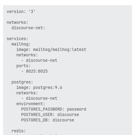
version: '3'

networks:

  discourse-net:

services:

  mailhog:

    image: mailhog/mailhog:latest

    networks:

      - discourse-net

    ports:

      - 8025:8025

  postgres:

    image: postgres:9.6

    networks:

      - discourse-net

    environment:

      POSTGRES_PASSWORD: password

      POSTGRES_USER: discourse

      POSTGRES_DB: discourse

  redis:
