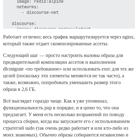
    image: redis:alpine

    networks:

      - discourse-net

  discourse:

    image: discourse-monkey:latest

    working_dir: /var/www/discourse

Работает отлично; весь трафик маршрутизируется через nginx,
    command: bash /var/www/discourse/entrypoint.sh

который также отдает скомпилированные ассеты.
    # ports:

    #   - 3000:3000 # use the nginx entrypoint

Следующий шаг — просто настроить вызовы образа для
    networks:

предварительной компиляции ассетов и выполнения
      - discourse-net

    volumes:

db:migrate «по требованию» или использовать exec для тех же
      - ./entrypoint.sh:/var/www/discourse/entrypoint.
целей (поскольку эти элементы меняются не так часто), а
      - ./config/unicorn.rb:/var/www/discourse/config/
также, возможно, попробовать уменьшить размер этого
      - ./config/application.rb:/var/www/discourse/co
образа в 2,6 ГБ.
      - ./envs/production.rb:/var/www/discourse/confi
      - ./overrides/routes.rb:/var/www/discourse/confi
Всё выглядит гораздо чище. Как я уже упоминал,
      - ./generated/public/assets:/var/www/discourse/p
      - ./generated/public/images:/var/www/discourse/p
функциональность pup в порядке, и я ценю то, что она
      - ./generated/public/uploads:/var/www/discourse/
предлагает. У меня есть несколько возражений по поводу
      - ./generated/public/javascripts:/var/www/disco
процесса сборки, когда вы запускаете его с использованием
      - ./generated/public/svg-sprite:/var/www/discou
стратегий sudo (так очень редко работает я или кто-либо из
    environment:

моих знакомых). Обычно образы собираются независимо и