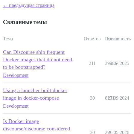
← предыдущая страница
  nginx:

    image: fholzer/nginx-brotli

    # command: /bin/sh -c "envsubst \u003c /etc/nginx
Связанные темы
    ports:

      - 3001:80

    depends_on:

Тема
Ответов
Просм.
Активность
      - discourse

    networks:

      - discourse-net

Can Discourse ship frequent
    volumes:

Docker images that do not need
      - ./config/nginx.application.conf:/etc/nginx/con
211
39985
13.07.2025
to be bootstrapped?
      - ./generated/public:/var/www/discourse/public

Development
Using a launcher built docker
image in docker-compose
30
8131
27.09.2024
Development
Is Docker image
discourse/discourse considered
30
2911
26.05.2026