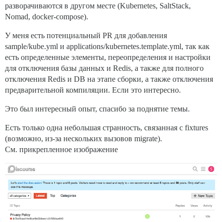
      LANG: en_US.UTF-8

разворачиваются в другом месте (Kubernetes, SaltStack,
      DISCOURSE_DEFAULT_LOCALE: en

Nomad, docker-compose).
      RAILS_ENV: production

      ## How many concurrent web requests are support
У меня есть потенциальный PR для добавления
      ## will be set automatically by bootstrap based
sample/kube.yml и applications/kubernetes.template.yml, так как
      UNICORN_WORKERS: 3

есть определенные элементы, переопределения и настройки
      ## TODO: The domain name this Discourse instance
для отключения базы данных и Redis, а также для полного
      DISCOURSE_HOSTNAME: discuss.monkey.tech:3001

отключения Redis и DB на этапе сборки, а также отключения
      DOCKER_USE_HOSTNAME: "true"

предварительной компиляции. Если это интересно.
      ## Uncomment if you want the container to be st
Это был интересный опыт, спасибо за поднятие темы.
      ## hostname (-h option) as specified above (def
      #DOCKER_USE_HOSTNAME: true

Есть только одна небольшая странность, связанная с fixtures
      ## TODO: List of comma delimited emails that wi
(возможно, из-за нескольких вызовов migrate).
      ## on initial signup example 'user1@example.com
См. прикрепленное изображение
      DISCOURSE_DEVELOPER_EMAILS: 'me@example.com,you@
      ## TODO: The SMTP mail server used to validate 
      # SMTP ADDRESS, username, and password are requi
      # WARNING the char '#' in SMTP password can caus
      DISCOURSE_SMTP_ADDRESS: mailhog

      #DISCOURSE_SMTP_PORT: 587

      DISCOURSE_SMTP_USER_NAME: mailhog
