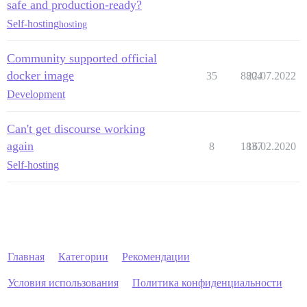
safe and production-ready?
Self-hosting
hosting
Community supported official
docker image
35
8804
22.07.2022
Development
Can't get discourse working
again
8
1837
16.02.2020
Self-hosting
Главная
Категории
Рекомендации
Условия использования
Политика конфиденциальности