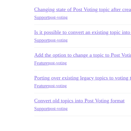
Changing state of Post Voting topic after crea
Support
post-voting
Is it possible to convert an existing topic int
Support
post-voting
Add the option to change a topic to Post Vot
Feature
post-voting
Porting over existing legacy topics to voting 
Feature
post-voting
Convert old topics into Post Voting format
Support
post-voting