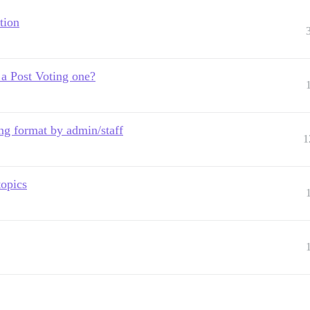
tion
o a Post Voting one?
ing format by admin/staff
1
topics