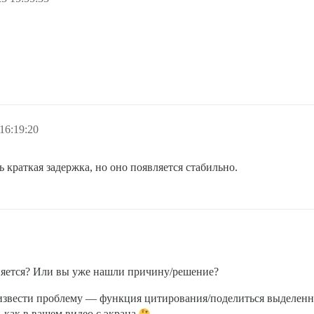
16:19:20
 краткая задержка, но оно появляется стабильно.
раняется? Или вы уже нашли причину/решение?
оизвести проблему — функция цитирования/поделиться выделенн
, как в вашем видео с экрана