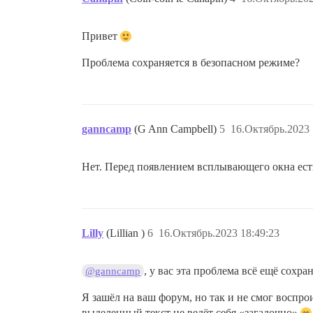
Привет
Проблема сохраняется в безопасном режиме?
ganncamp
(G Ann Campbell)
5
16.Октябрь.2023 
Нет. Перед появлением всплывающего окна есть
Lilly
(Lillian )
6
16.Октябрь.2023 18:49:23
, у вас эта проблема всё ещё сох
@ganncamp
Я зашёл на ваш форум, но так и не смог воспр
выделенный текст не ведёт себя «загадочно»