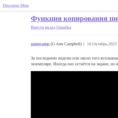
Discourse Meta
Функция копирования ц
Внести вклад
Ошибка
ganncamp
(G Ann Campbell)
1
16.Октябрь.2023 
За последнюю неделю или около того всплыва
экземпляре. Иногда оно остаётся на экране, но 