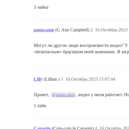
3 лайка
ganncamp
(G Ann Campbell)
2
16.Октябрь.2023 
Могут ли другие люди воспроизвести видео? У м
«безопасным» браузером моей компании. Я загр
Lilly
(Lillian )
3
16.Октябрь.2023 15:07:44
Привет,
, видео у меня работает. 
@ganncamp
1 лайк
Canapin
(Coin-coin le Canapin)
4
16.Октябрь.202