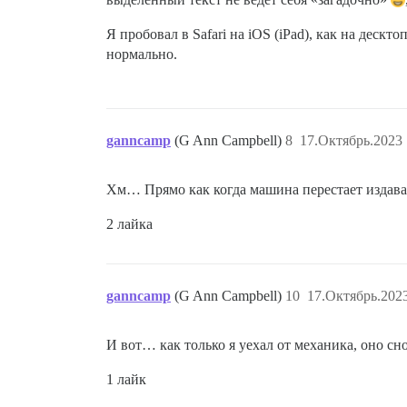
Я пробовал в Safari на iOS (iPad), как на дескт
нормально.
ganncamp
(G Ann Campbell)
8
17.Октябрь.2023 
Хм… Прямо как когда машина перестает издават
2 лайка
ganncamp
(G Ann Campbell)
10
17.Октябрь.2023
И вот… как только я уехал от механика, оно сн
1 лайк