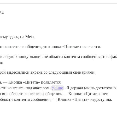
54
ему здесь, на Meta.
ти контента сообщения, то кнопка «Цитата» появляется.
ав левую кнопку мыши вне области контента сообщения, то я фа
ой.
шой видеозаписи экрана со следующими сценариями:
а. — Кнопка «Цитата» появляется.
асти контента, под аватаром
. Я держал мышь достаточно
@Lilly
ся вне области контента сообщения. — Кнопки «Цитата» нет.
 области контента сообщения. — Кнопка «Цитата» недоступна.