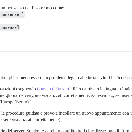
o un nonsenso nel fuso orario come:
"nonsense"]
nonsense]
ra più o meno essere un problema legato alle installazioni in “tedesco
postazioni eseguendo
domain.de/wizard
; lì ho cambiato la lingua in Ingl
are gli orari e vengono visualizzati correttamente. Ad esempio, se inser
Europe/Berlin)”.
a procedura guidata e provo a incollare un nuovo appuntamento con un o
essere visualizzati correttamente).
io del server. Sembra esserci un conflitto tra la localizzazione di Eur