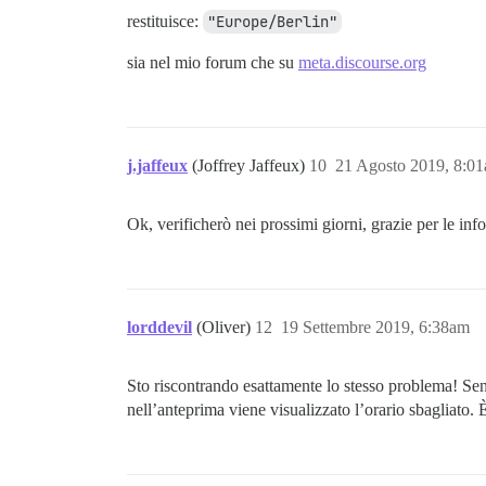
restituisce:
"Europe/Berlin"
sia nel mio forum che su
meta.discourse.org
j.jaffeux
(Joffrey Jaffeux)
10
21 Agosto 2019, 8:0
Ok, verificherò nei prossimi giorni, grazie per le inf
lorddevil
(Oliver)
12
19 Settembre 2019, 6:38am
Sto riscontrando esattamente lo stesso problema! Sen
nell’anteprima viene visualizzato l’orario sbagliato.