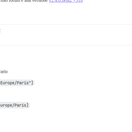
 mio forum è alla versione
v2.4.0.beta2 +316
r
rario
"Europe/Paris"]
Europe/Paris]