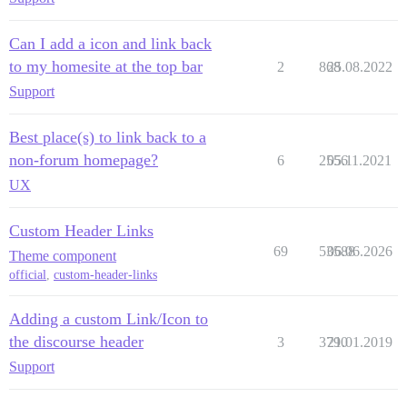
Can I add a icon and link back
to my homesite at the top bar
2
868
25.08.2022
Support
Best place(s) to link back to a
non-forum homepage?
6
2556
05.11.2021
UX
Custom Header Links
69
53588
06.06.2026
Theme component
official
,
custom-header-links
Adding a custom Link/Icon to
the discourse header
3
3790
21.01.2019
Support