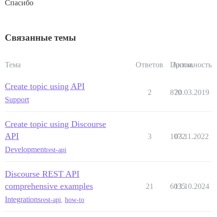
Спасибо
Связанные темы
Тема
Ответов
Просм.
Активность
Create topic using API
2
870
20.03.2019
Support
Create topic using Discourse
API
3
1072
03.11.2022
Development
rest-api
Discourse REST API
comprehensive examples
21
6035
13.10.2024
Integrations
rest-api
,
how-to