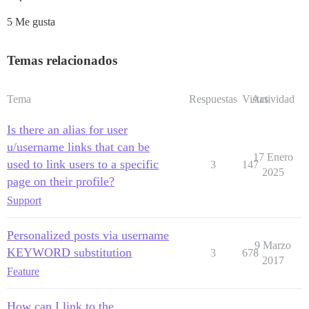
5 Me gusta
Temas relacionados
Tema
Respuestas
Vistas
Actividad
Is there an alias for user
u/username links that can be
17 Enero
used to link users to a specific
3
147
2025
page on their profile?
Support
Personalized posts via username
9 Marzo
KEYWORD substitution
3
678
2017
Feature
How can I link to the