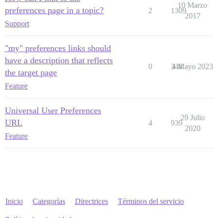
10 Marzo
preferences page in a topic?
2
1309
2017
Support
"my" preferences links should
have a description that reflects
0
348
4 Mayo 2023
the target page
Feature
Universal User Preferences
29 Julio
URL
4
939
2020
Feature
Inicio
Categorías
Directrices
Términos del servicio